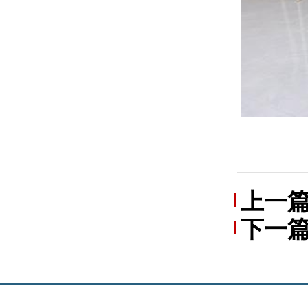
上一
下一
单身职
边”普