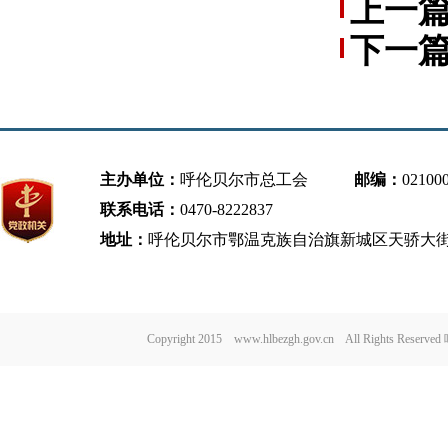
上一
下一
共建”
推动平
主办单位：
呼伦贝尔市总工会
邮编：
02100
联系电话：
0470-8222837
地址：
呼伦贝尔市鄂温克族自治旗新城区天骄大街
Copyright 2015 www.hlbezgh.gov.cn All Rights Re