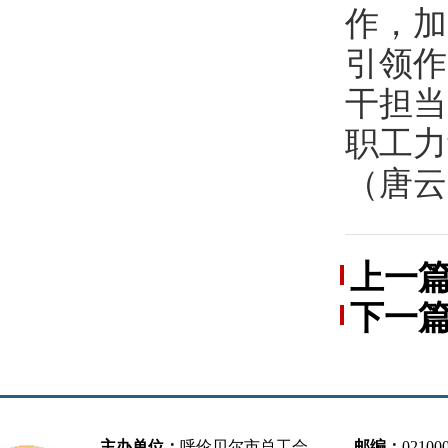
作，加
引领作
干担当
职工力
（唐云
上一
下一
总工会
力量”
主办单位：
呼伦贝尔市总工会
邮编：
02100