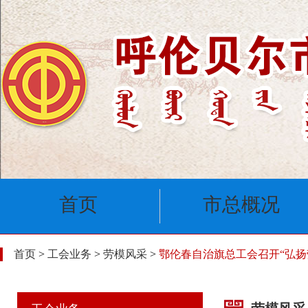
首页
市总概况
首页
>
工会业务
>
劳模风采
>
鄂伦春自治旗总工会召开“弘扬