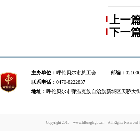
上一
下一
与法律
主办单位：
呼伦贝尔市总工会
邮编：
02100
联系电话：
0470-8222837
地址：
呼伦贝尔市鄂温克族自治旗新城区天骄大街
Copyright 2015 www.hlbezgh.gov.cn All Rights Re