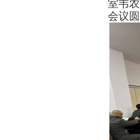
室韦农
会议圆