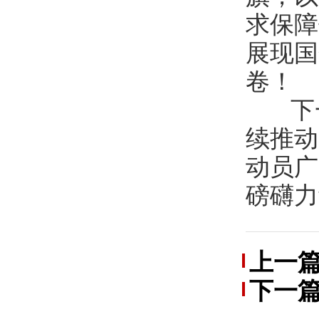
求保障
展现国
卷！
下
续推动
动员广
磅礴力
上一
下一
展“喜