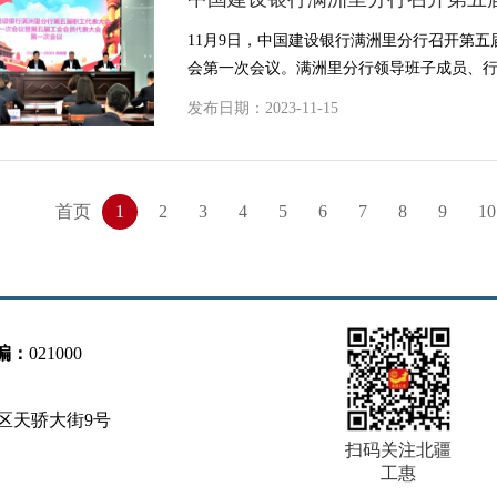
会会员
11月9日，中国建设银行满洲里分行召开第
会第一次会议。满洲里分行领导班子成员、行级
发布日期：2023-11-15
首页
1
2
3
4
5
6
7
8
9
10
编：
021000
区天骄大街9号
扫码关注北疆
工惠